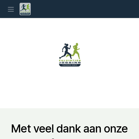
Overslaan naar inhoud
Met veel dank aan onze